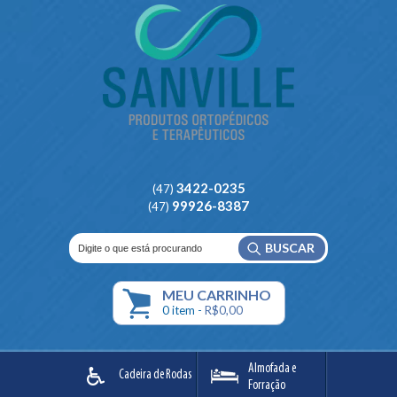
3422-0235
(47)
99926-8387
(47)
BUSCAR
MEU
CARRINHO
0
item -
R$0,00
Almofada e
Cadeira de Rodas
Forração