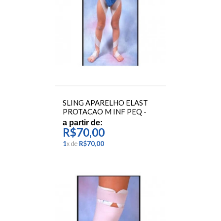
Andadores
Aparelhos Medidores
Terapia Ocupacional
Bem Estar, Higiene e Saúde
Serviços
SLING APARELHO ELAST
PROTACAO M INF PEQ -
ORTOCENTER
a partir de:
R$70,00
1
x
de
R$70,00