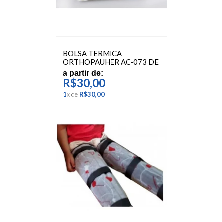
BOLSA TERMICA
ORTHOPAUHER AC-073 DE
GEL
a partir de:
R$30,00
1
x
de
R$30,00