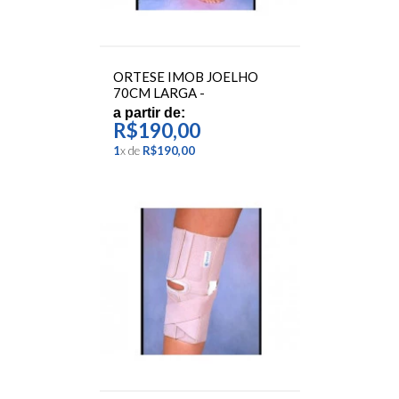
ORTESE IMOB JOELHO
70CM LARGA -
ORTOCENTER
a partir de:
R$190,00
1
x
de
R$190,00