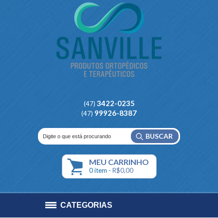
3422-0235
(47)
99926-8387
(47)
BUSCAR
MEU
CARRINHO
0
item -
R$0,00
CATEGORIAS