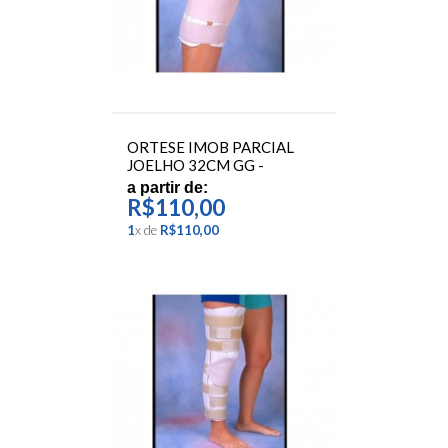
ORTESE IMOB PARCIAL
JOELHO 32CM GG -
ORTOCENTER
a partir de:
R$110,00
1
x
de
R$110,00