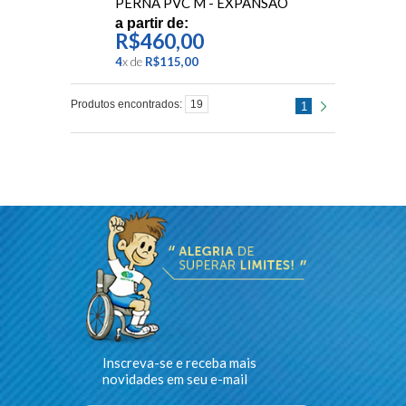
PERNA PVC M - EXPANSÃO
a partir de:
R$460,00
4
x
de
R$115,00
Produtos encontrados:
19
1
Inscreva-se e receba mais
novidades em seu e-mail