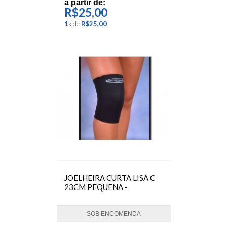
ORTOCENTER
a partir de:
R$25,00
1
x
de
R$25,00
JOELHEIRA CURTA LISA C
23CM PEQUENA -
ORTOCENTER
SOB ENCOMENDA