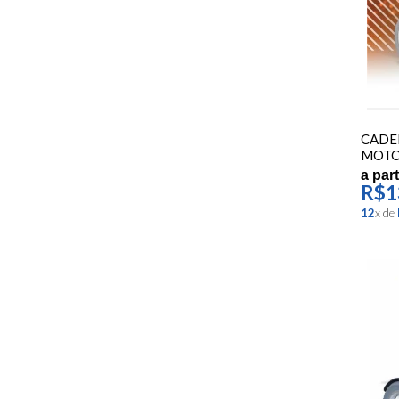
CADE
MOTO
a part
R$1
12
x
de