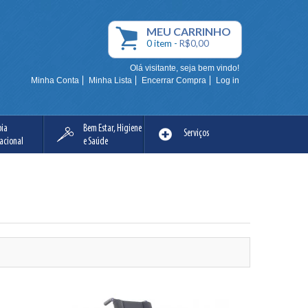
MEU
CARRINHO
0
item -
R$0,00
Olá visitante, seja bem vindo!
Minha Conta
Minha Lista
Encerrar Compra
Log in
pia
Bem Estar, Higiene
Serviços
acional
e Saúde