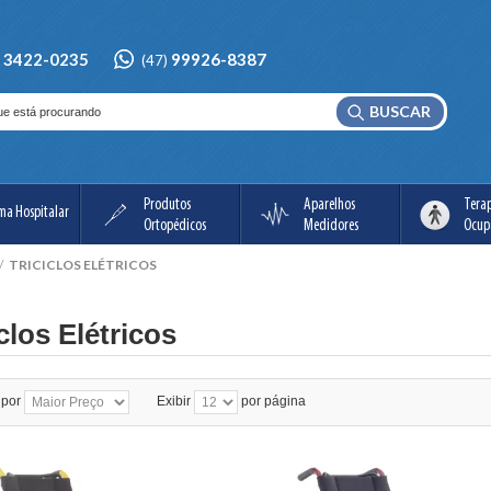
3422-0235
99926-8387
)
(47)
BUSCAR
Produtos
Aparelhos
Tera
ma Hospitalar
Ortopédicos
Medidores
Ocup
/
TRICICLOS ELÉTRICOS
clos Elétricos
 por
Exibir
por página