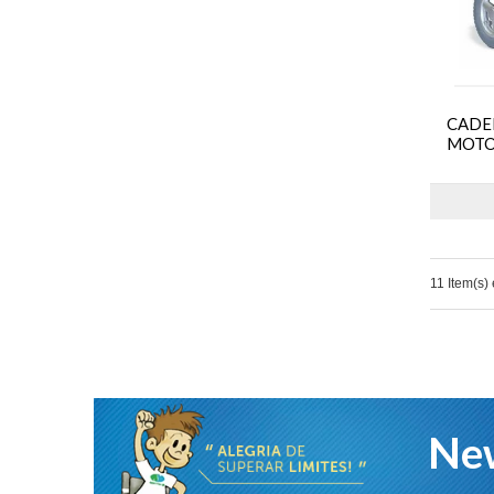
CADE
MOTO
11 Item(s)
New