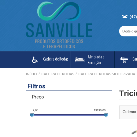
(47
Almofada e
Cadeira de Rodas
Ca
Forração
INÍCIO
/
CADEIRA DE RODAS
/
CADEIRA DE RODAS MOTORIZADA
Filtros
Trici
Preço
2,00
19190,00
Ordenar