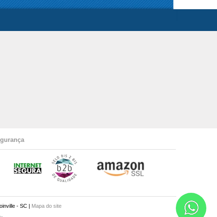
gurança
nville - SC |
Mapa do site