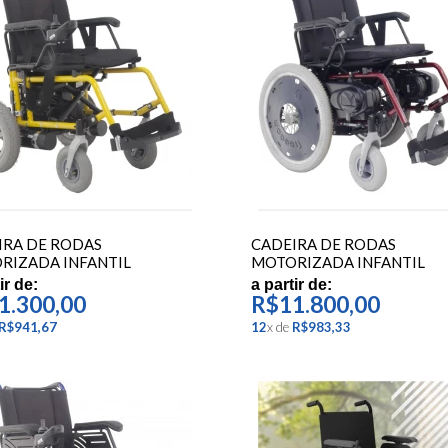
IRA DE RODAS
CADEIRA DE RODAS
RIZADA INFANTIL
MOTORIZADA INFANTIL
ACT 13 - FREEDOM
COMPACT 20 - FREEDOM
ir de:
a partir de:
1.300,00
R$11.800,00
R$941,67
12
x
de
R$983,33