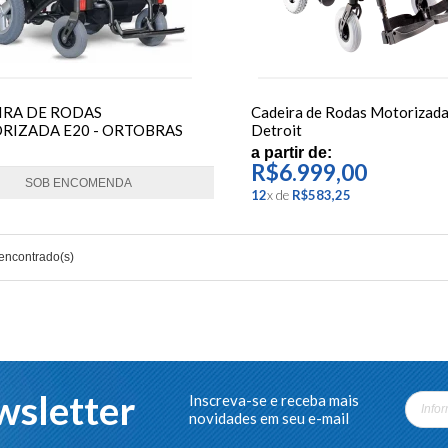
IRA DE RODAS
Cadeira de Rodas Motorizada
RIZADA E20 - ORTOBRAS
Detroit
a partir de:
R$6.999,00
SOB ENCOMENDA
12
x
de
R$583,25
 encontrado(s)
sletter
Inscreva-se e receba mais
novidades em seu e-mail