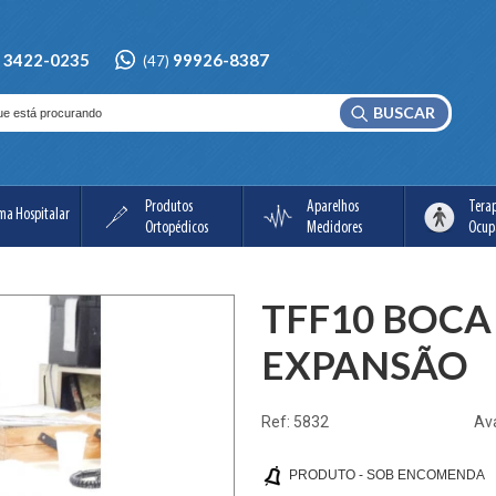
3422-0235
99926-8387
)
(47)
BUSCAR
Produtos
Aparelhos
Tera
ma Hospitalar
Ortopédicos
Medidores
Ocup
TFF10 BOCA
EXPANSÃO
Ref: 5832
Av
PRODUTO - SOB ENCOMENDA