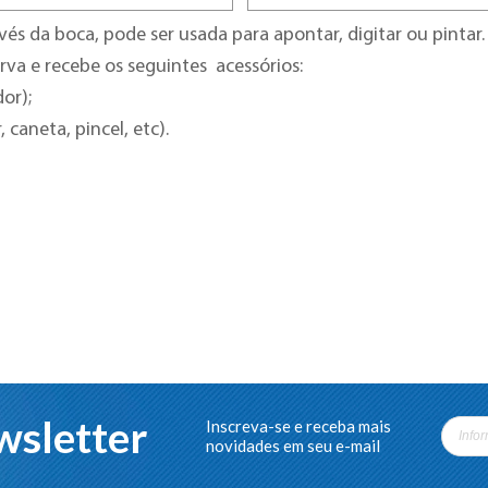
és da boca, pode ser usada para apontar, digitar ou pintar.
a e recebe os seguintes acessórios:
or);
 caneta, pincel, etc).
sletter
Inscreva-se e receba mais
novidades em seu e-mail