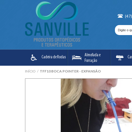
(47
Almofada e
Cadeira de Rodas
Ca
Forração
INÍCIO
/
TFF10 BOCA POINTER - EXPANSÃO