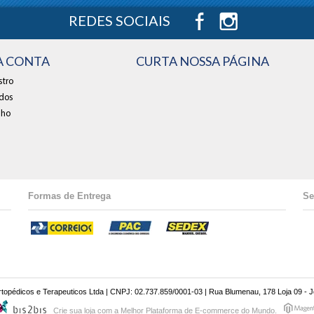
REDES SOCIAIS
A CONTA
CURTA NOSSA PÁGINA
tro
dos
nho
Formas de Entrega
Se
opédicos e Terapeuticos Ltda | CNPJ: 02.737.859/0001-03 | Rua Blumenau, 178 Loja 09 - Joi
Crie sua loja
com a Melhor Plataforma de E-commerce do Mundo.