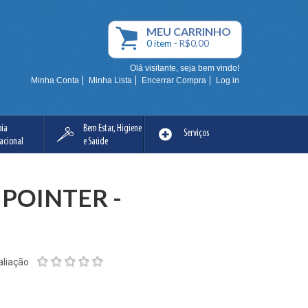
MEU
CARRINHO
0
item -
R$0,00
Olá visitante, seja bem vindo!
Minha Conta
Minha Lista
Encerrar Compra
Log in
pia
Bem Estar, Higiene
Serviços
acional
e Saúde
 POINTER -
aliação