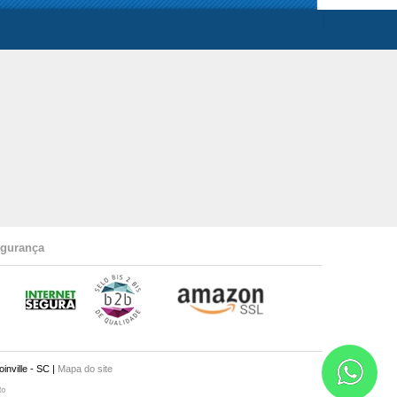
gurança
nville - SC |
Mapa do site