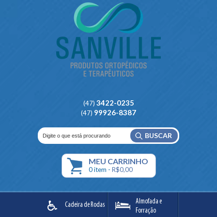
3422-0235
(47)
99926-8387
(47)
BUSCAR
MEU
CARRINHO
0
item -
R$0,00
Almofada e
Cadeira de Rodas
Forração