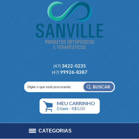
3422-0235
(47)
99926-8387
(47)
BUSCAR
MEU
CARRINHO
0
item -
R$0,00
CATEGORIAS