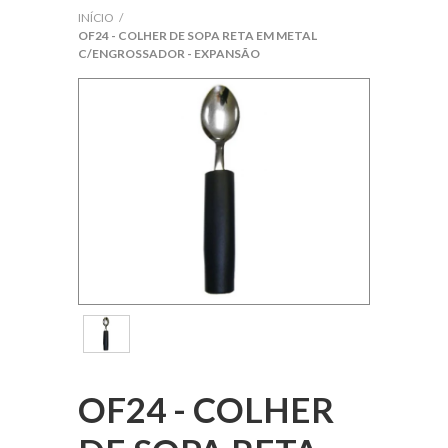
INÍCIO
/
Cadeira de Rodas
OF24 - COLHER DE SOPA RETA EM METAL
C/ENGROSSADOR - EXPANSÃO
Almofada e Forração
Cama Hospitalar
Produtos Ortopédicos
Aparelhos Medidores
Terapia Ocupacional
Bem Estar, Higiene e Saúde
Serviços
OF24 - COLHER