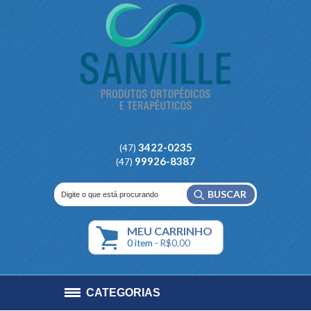
3422-0235
(47)
99926-8387
(47)
BUSCAR
MEU
CARRINHO
0
item -
R$0,00
CATEGORIAS